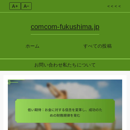
A+
A–
< < < <
comcom-fukushima.jp
ホーム
すべての投稿
お問い合わせ
私たちについて
Skip
to
content