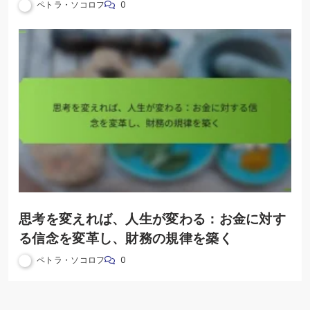
的自由を達成する
ペトラ・ソコロフ
0
思考を変えれば、人生が変わる：お金に対す
る信念を変革し、財務の規律を築く
ペトラ・ソコロフ
0