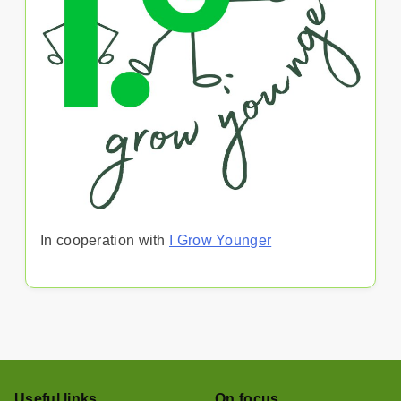
In cooperation with
I Grow Younger
Useful links
On focus