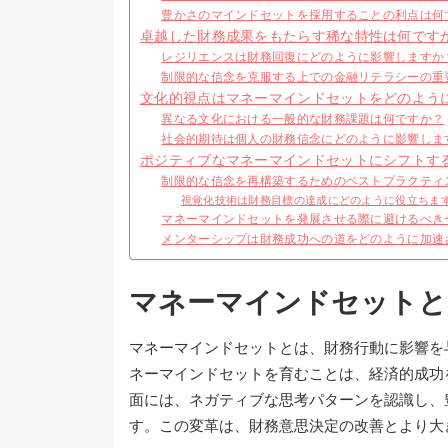
豊かさのマインドセットを採用することの利点は何
卓越した財務成果をもたらす稀な特性は何です
レジリエンスは財務回復にどのように影響しますか
制限的な信念を克服する上での金融リテラシーの重
文化的視点はマネーマインドセットをどのよう
異なる文化における一般的な財務課題は何ですか？
社会的期待は個人の財務信念にどのように影響しま
ポジティブなマネーマインドセットにシフトす
制限的な信念を再構築するためのベストプラクティ
視覚化技術は財務目標の達成にどのように役立ちま
マネーマインドセットを発展させる際に避けるべき
メンターシップは財務成功への道をどのように加速
マネーマインドセットと
マネーマインドセットとは、財務行動に影響を
ネーマインドセットを育むことは、経済的成功
面には、ネガティブな思考パターンを認識し、
す。この変革は、財務意思決定の改善とより大