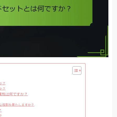
か？
か？
属性は何ですか？
な役割を果たしますか？
？
？