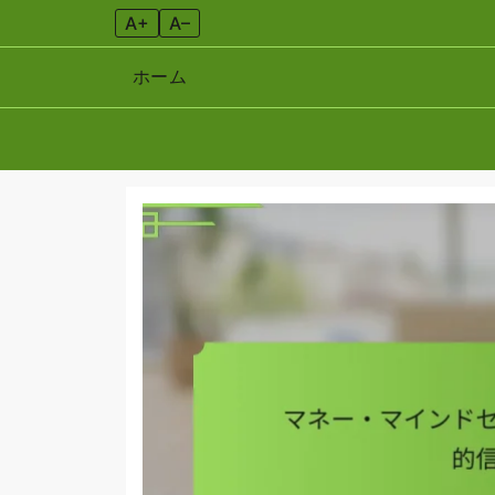
A+
A–
ホーム
Skip
to
content