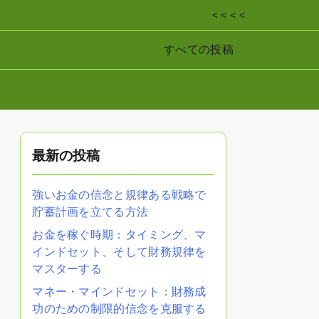
< < < <
すべての投稿
最新の投稿
強いお金の信念と規律ある戦略で
貯蓄計画を立てる方法
お金を稼ぐ時期：タイミング、マ
インドセット、そして財務規律を
マスターする
マネー・マインドセット：財務成
功のための制限的信念を克服する