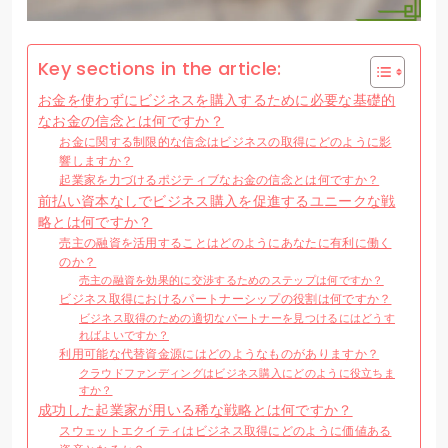
Key sections in the article:
お金を使わずにビジネスを購入するために必要な基礎的
なお金の信念とは何ですか？
お金に関する制限的な信念はビジネスの取得にどのように影
響しますか？
起業家を力づけるポジティブなお金の信念とは何ですか？
前払い資本なしでビジネス購入を促進するユニークな戦
略とは何ですか？
売主の融資を活用することはどのようにあなたに有利に働く
のか？
売主の融資を効果的に交渉するためのステップは何ですか？
ビジネス取得におけるパートナーシップの役割は何ですか？
ビジネス取得のための適切なパートナーを見つけるにはどうす
ればよいですか？
利用可能な代替資金源にはどのようなものがありますか？
クラウドファンディングはビジネス購入にどのように役立ちま
すか？
成功した起業家が用いる稀な戦略とは何ですか？
スウェットエクイティはビジネス取得にどのように価値ある