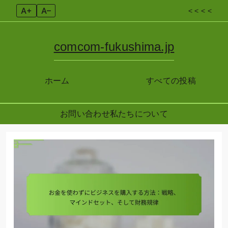
A+
A–
< < < <
comcom-fukushima.jp
ホーム
すべての投稿
お問い合わせ
私たちについて
Skip
to
content