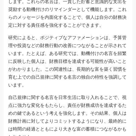
します。これらの名言は、一貫した貯蓄と意識的な支出を
奨励する動機付けのリマインダーとして機能します。これ
らのメッセージを内面化することで、個人は自分の財務決
定に対する責任感を強化することができます。
研究によると、ポジティブなアファメーションは、予算管
理や投資などの財務行動の改善につながることが示されて
います。たとえば、ある研究では、動機付けの名言を頻繁
に反映した個人は、財務目標を達成する可能性が高いこと
がわかりました。この関連性は、長期的な富を築く習慣を
育む上での自己規律に関する名言の独自の特性を強調して
います。
自己規律に関する名言を日常生活に取り入れることで、視
点に強力な変化をもたらし、責任が財務成功を達成するた
めの鍵であるという考えを強化します。その結果、個人は
財務計画に対してよりコミットするようになり、最終的に
は時間の経過とともにより大きな富の蓄積につながるかも