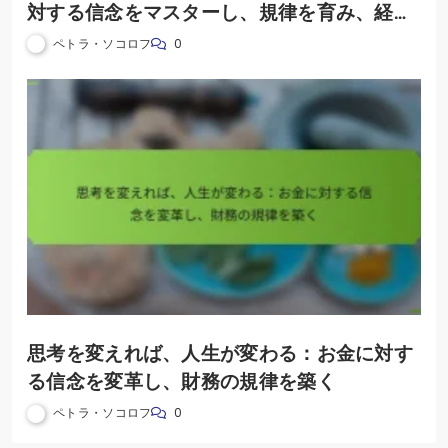
対する信念をマスターし、規律を育み、経済
的自由を達成する
ペトラ・ソコロフ
0
思考を変えれば、人生が変わる：お金に対す
る信念を変革し、財務の規律を築く
ペトラ・ソコロフ
0