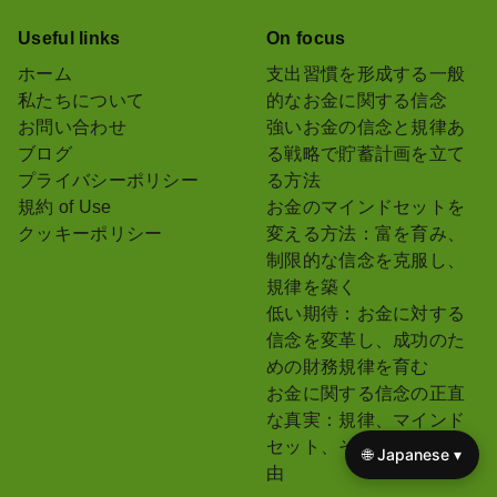
Useful links
On focus
ホーム
支出習慣を形成する一般
私たちについて
的なお金に関する信念
お問い合わせ
強いお金の信念と規律あ
ブログ
る戦略で貯蓄計画を立て
プライバシーポリシー
る方法
規約 of Use
お金のマインドセットを
クッキーポリシー
変える方法：富を育み、
制限的な信念を克服し、
規律を築く
低い期待：お金に対する
信念を変革し、成功のた
めの財務規律を育む
お金に関する信念の正直
な真実：規律、マインド
セット、そして経済的自
🌐 Japanese ▾
由