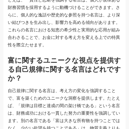
財務習慣を採用するように動機づけることができます。さ
らに、個人的な逸話や歴史的な参照を持つ名言は、より深
い結びつきを生み出し、影響力を高める傾向があります。
これらの名言における知恵の希少性と実用的な応用が組み
合わさることで、お金に対する考え方を変える上での特異
性を際立たせます。
富に関するユニークな視点を提供す
る自己規律に関する名言はどれです
か？
自己規律に関する名言は、考え方の変化を強調すること
で、富を築くためのユニークな洞察を提供します。たとえ
ば、「規律は目標と達成の間の架け橋である」という名言
は、財務成功における一貫した努力の重要性を強調してい
ます。別の名言である「富は大きな所有物を持つことでは
なく、少ない欲望を持つことである」は、物質主義よりも