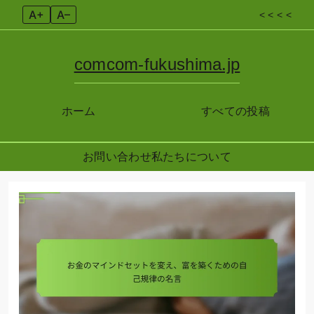
A+
A–
< < < <
comcom-fukushima.jp
ホーム
すべての投稿
お問い合わせ
私たちについて
Skip
to
content