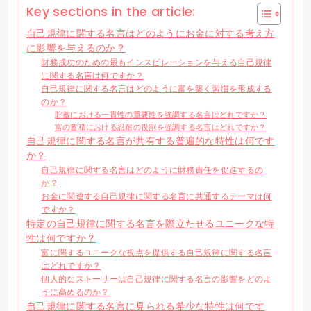
Key sections in the article:
自己規律に関する名言はどのようにお金に対する考え方
に影響を与えるのか？
財務成功のための最もインスピレーションを与える自己規律
に関する名言は何ですか？
自己規律に関する名言はどのように富を築く習慣を形成する
のか？
貯蓄における一貫性の重要性を強調する名言はどれですか？
富の蓄積における忍耐の役割を強調する名言はどれですか？
自己規律に関する名言が共有する普遍的な特性は何です
か？
自己規律に関する名言はどのように財務責任を促進するの
か？
お金に関連する自己規律に関する名言に共通するテーマは何
ですか？
特定の自己規律に関する名言を際立たせるユニークな特
性は何ですか？
富に関するユニークな視点を提供する自己規律に関する名言
はどれですか？
個人的なストーリーは自己規律に関する名言の影響をどのよ
うに高めるのか？
自己規律に関する名言に見られる希少な特性は何です