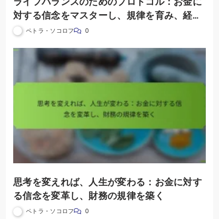
ライフバランスのためのプロトコル：お金に
対する信念をマスターし、規律を育み、経済
的自由を達成する
ペトラ・ソコロフ
0
思考を変えれば、人生が変わる：お金に対す
る信念を変革し、財務の規律を築く
ペトラ・ソコロフ
0