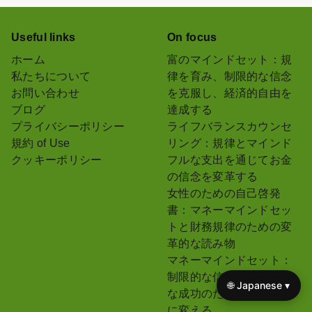
Useful links
On focus
ホーム
富のマインドセット：規
私たちについて
律を育み、制限的な信念
お問い合わせ
を克服し、経済的自由を
ブログ
達成する
プライバシーポリシー
ライフバランスカウンセ
規約 of Use
リング：規律とマインド
クッキーポリシー
フルな支出を通じてお金
の信念を変革する
女性のための自己啓発
書：マネーマインドセッ
トと財務規律のための変
革的な読み物
マネーマインドセット：
制限的な信念を持続可能
🌐 Japanese ▾
な成功のための財務規律
に変える