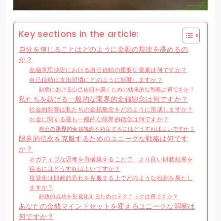
Key sections in the article:
自分を信じることはどのように金融の規律を高めるの
か？
金融意思決定における自己信頼の重要な要素は何ですか？
自己信頼は支出習慣にどのように影響しますか？
財務における自己信頼を築くための効果的な戦略は何ですか？
私たちを妨げる一般的な限界的金銭観念は何ですか？
社会的影響は私たちの金銭観念をどのように形成しますか？
お金に関する最も一般的な限界的信念は何ですか？
自分の限界的金銭観念を特定するにはどうすればよいですか？
限界的信念を克服するためのユニークな戦略は何です
か？
ネガティブな思考を再構築することで、より良い財務結果を
得るにはどうすればよいですか？
視覚化は財政的恐れを克服する上でどのような役割を果たし
ますか？
財政的成功を視覚化するためのテクニックは何ですか？
あなたの金銭マインドセットを変えるユニークな洞察は
何ですか？