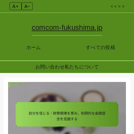
A+
A–
< < < <
comcom-fukushima.jp
ホーム
すべての投稿
お問い合わせ
私たちについて
Skip
to
content