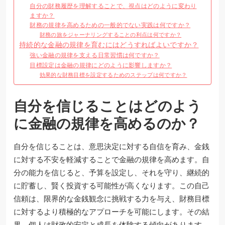
自分の財務履歴を理解することで、視点はどのように変わり
ますか？
財務の規律を高めるための一般的でない実践は何ですか？
財務の旅をジャーナリングすることの利点は何ですか？
持続的な金融の規律を育むにはどうすればよいですか？
強い金融の規律を支える日常習慣は何ですか？
目標設定は金融の規律にどのように影響しますか？
効果的な財務目標を設定するためのステップは何ですか？
自分を信じることはどのよう
に金融の規律を高めるのか？
自分を信じることは、意思決定に対する自信を育み、金銭
に対する不安を軽減することで金融の規律を高めます。自
分の能力を信じると、予算を設定し、それを守り、継続的
に貯蓄し、賢く投資する可能性が高くなります。この自己
信頼は、限界的な金銭観念に挑戦する力を与え、財務目標
に対するより積極的なアプローチを可能にします。その結
果、個人は財政的安定と成長を体験する傾向があります。