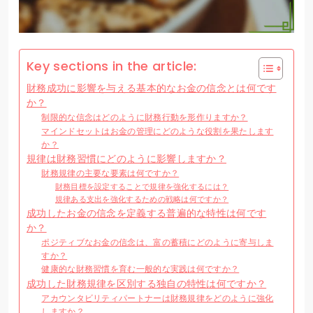
Key sections in the article:
財務成功に影響を与える基本的なお金の信念とは何です
か？
制限的な信念はどのように財務行動を形作りますか？
マインドセットはお金の管理にどのような役割を果たします
か？
規律は財務習慣にどのように影響しますか？
財務規律の主要な要素は何ですか？
財務目標を設定することで規律を強化するには？
規律ある支出を強化するための戦略は何ですか？
成功したお金の信念を定義する普遍的な特性は何です
か？
ポジティブなお金の信念は、富の蓄積にどのように寄与しま
すか？
健康的な財務習慣を育む一般的な実践は何ですか？
成功した財務規律を区別する独自の特性は何ですか？
アカウンタビリティパートナーは財務規律をどのように強化
しますか？