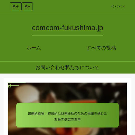
A+
A–
< < < <
comcom-fukushima.jp
ホーム
すべての投稿
お問い合わせ
私たちについて
Skip
to
content