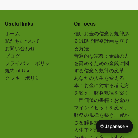
Useful links
On focus
ホーム
強いお金の信念と規律あ
私たちについて
る戦略で貯蓄計画を立て
お問い合わせ
る方法
ブログ
普遍的な宗教：金融の力
プライバシーポリシー
を高めるための金銭に関
規約 of Use
する信念と規律の変革
クッキーポリシー
あなたの人生を変える
本：お金に対する考え方
を変え、財務規律を築く
自己価値の書籍：お金の
マインドセットを変え、
財務の規律を築き、豊か
さを解き放つ
🌐 Japanese ▾
人生でどれくらいのお金
を持ってスタートする